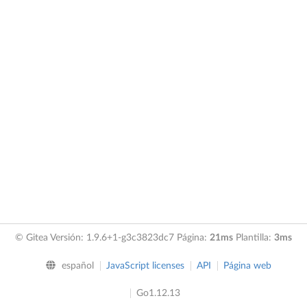
© Gitea Versión: 1.9.6+1-g3c3823dc7 Página:
21ms
Plantilla:
3ms
español
JavaScript licenses
API
Página web
Go1.12.13