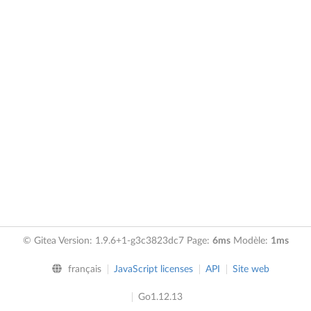
© Gitea Version: 1.9.6+1-g3c3823dc7 Page:
6ms
Modèle:
1ms
français
JavaScript licenses
API
Site web
Go1.12.13